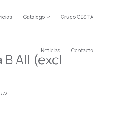
icios
Catálogo
Grupo GESTA
Noticias
Contacto
 B All (excl
)
K273