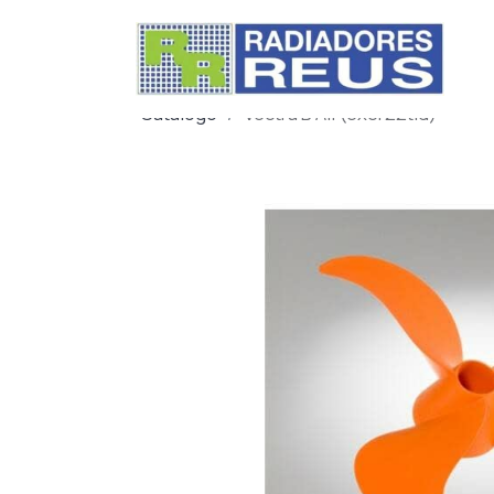
Catálogo
Vectra B All (excl 22tid)