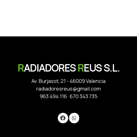
R
ADIADORES
R
EUS S.L.
Av. Burjasot, 21 - 46009 Valencia
radiadoresreus@gmail.com
963 494 116
·
670 343 735