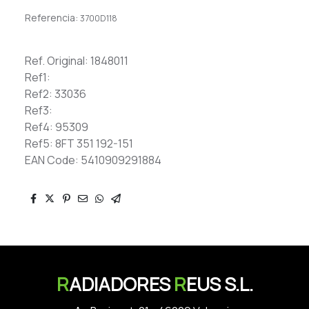
Referencia:
3700D118
Ref. Original: 1848011
Ref1:
Ref2: 33036
Ref3:
Ref4: 95309
Ref5: 8FT 351 192-151
EAN Code: 5410909291884
R
ADIADORES
R
EUS S.L.