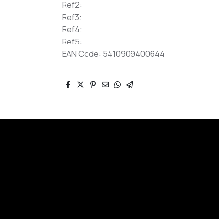
Ref2:
Ref3:
Ref4:
Ref5:
EAN Code: 5410909400644