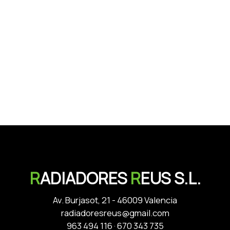
R
ADIADORES
R
EUS S.L.
Av. Burjasot, 21 - 46009 Valencia
radiadoresreus@gmail.com
963 494 116
·
670 343 735