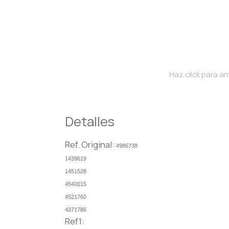
Haz click para am
Detalles
Ref. Original:
4986738
1439619
1451528
4540015
4521760
4371786
Ref1: