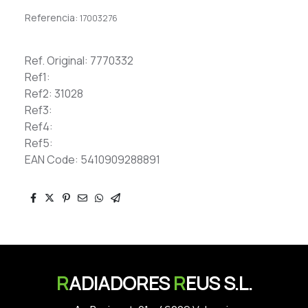
Referencia:
17003276
Ref. Original: 7770332
Ref1:
Ref2: 31028
Ref3:
Ref4:
Ref5:
EAN Code: 5410909288891
R
ADIADORES
R
EUS S.L.