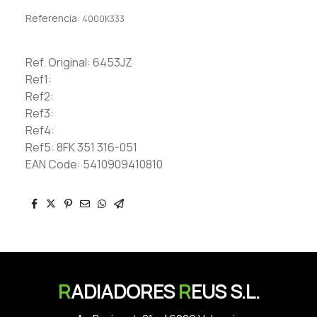
Referencia:
4000K333
Ref. Original: 6453JZ
Ref1:
Ref2:
Ref3:
Ref4:
Ref5: 8FK 351 316-051
EAN Code: 5410909410810
R
ADIADORES
R
EUS S.L.