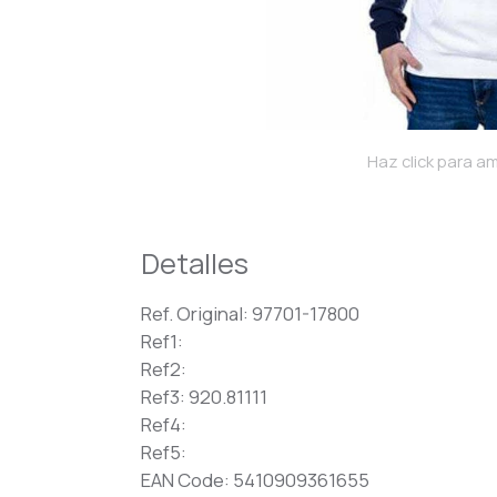
Haz click para am
Detalles
Ref. Original: 97701-17800
Ref1:
Ref2:
Ref3: 920.81111
Ref4:
Ref5:
EAN Code: 5410909361655