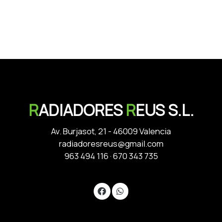
R
ADIADORES
R
EUS S.L.
Av. Burjasot, 21 - 46009 Valencia
radiadoresreus@gmail.com
963 494 116
·
670 343 735