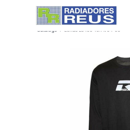
Catálogo
Lexus Ls400 40i At 94-00