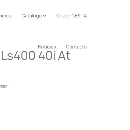
icios
Catálogo
Grupo GESTA
Noticias
Contacto
 Ls400 40i At
0
K388