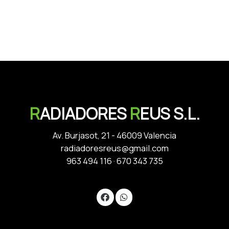
R
ADIADORES
R
EUS S.L.
Av. Burjasot, 21 - 46009 Valencia
radiadoresreus@gmail.com
963 494 116
·
670 343 735