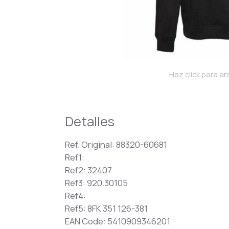
Haz click para am
Detalles
Ref. Original: 88320-60681
Ref1:
Ref2: 32407
Ref3: 920.30105
Ref4:
Ref5: 8FK 351 126-381
EAN Code: 5410909346201