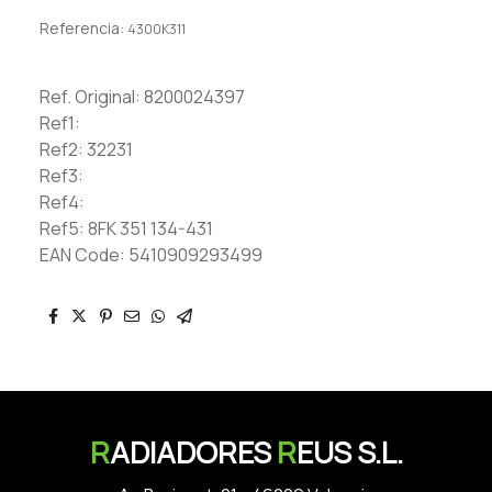
Referencia:
4300K311
Ref. Original: 8200024397
Ref1:
Ref2: 32231
Ref3:
Ref4:
Ref5: 8FK 351 134-431
EAN Code: 5410909293499
R
ADIADORES
R
EUS S.L.