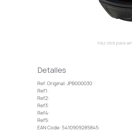
Haz click para am
Detalles
Ref. Original: JPB000030
Ref1:
Ref2:
Ref3:
Ref4:
Ref5:
EAN Code: 5410909285845