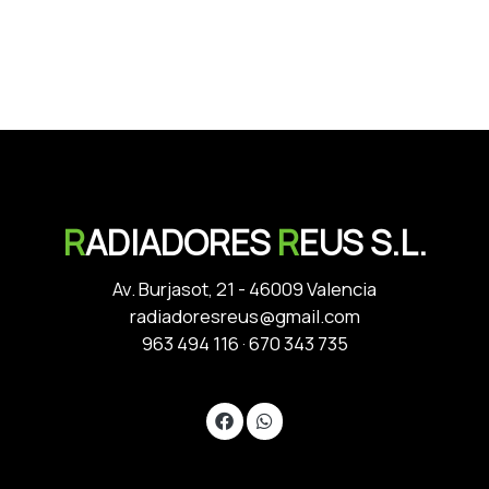
R
ADIADORES
R
EUS S.L.
Av. Burjasot, 21 - 46009 Valencia
radiadoresreus@gmail.com
963 494 116
·
670 343 735