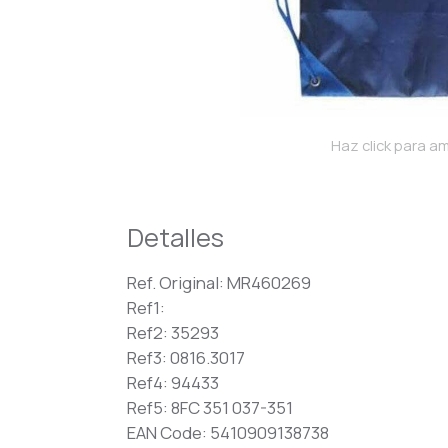
Haz click para am
Detalles
Ref. Original: MR460269
Ref1:
Ref2: 35293
Ref3: 0816.3017
Ref4: 94433
Ref5: 8FC 351 037-351
EAN Code: 5410909138738