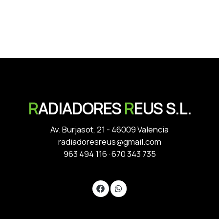
R
ADIADORES
R
EUS S.L.
Av. Burjasot, 21 - 46009 Valencia
radiadoresreus@gmail.com
963 494 116
·
670 343 735