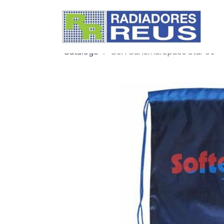
Catálogo
Con Carisma/space Star 95