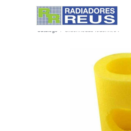
Catálogo
Clio3/modus 15dci Mt 04-