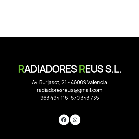
R
ADIADORES
R
EUS S.L.
Av. Burjasot, 21 - 46009 Valencia
radiadoresreus@gmail.com
963 494 116
·
670 343 735