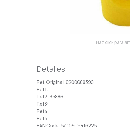
Haz click para am
Detalles
Ref. Original: 8200688390
Ref1:
Ref2: 35886
Ref3:
Ref4:
Ref5:
EAN Code: 5410909416225