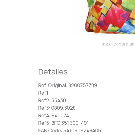
Haz click para am
Detalles
Ref. Original: 8200757789
Ref1:
Ref2: 35430
Ref3: 0809.3028
Ref4: 940074
Ref5: 8FC 351 300-491
EAN Code: 5410909248406