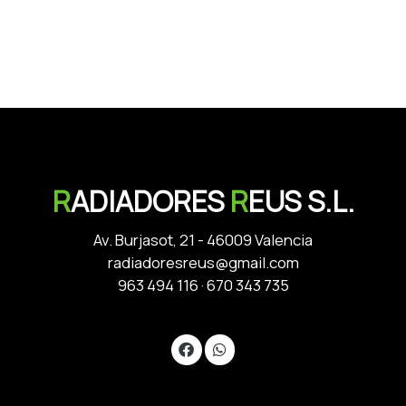
R
ADIADORES
R
EUS S.L.
Av. Burjasot, 21 - 46009 Valencia
radiadoresreus@gmail.com
963 494 116
·
670 343 735