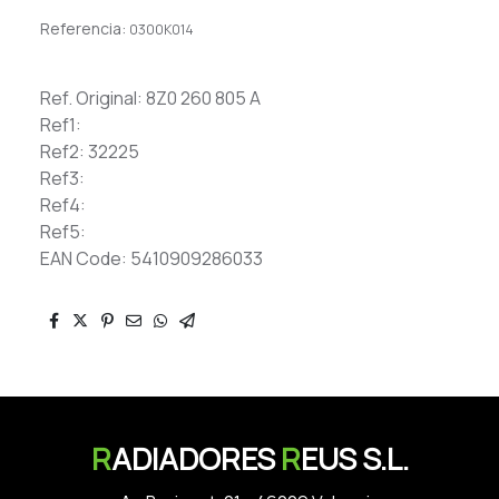
Referencia:
0300K014
Ref. Original: 8Z0 260 805 A
Ref1:
Ref2: 32225
Ref3:
Ref4:
Ref5:
EAN Code: 5410909286033
R
ADIADORES
R
EUS S.L.