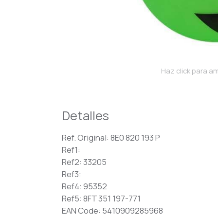
Haz click para am
Detalles
Ref. Original: 8E0 820 193 P
Ref1:
Ref2: 33205
Ref3:
Ref4: 95352
Ref5: 8FT 351 197-771
EAN Code: 5410909285968