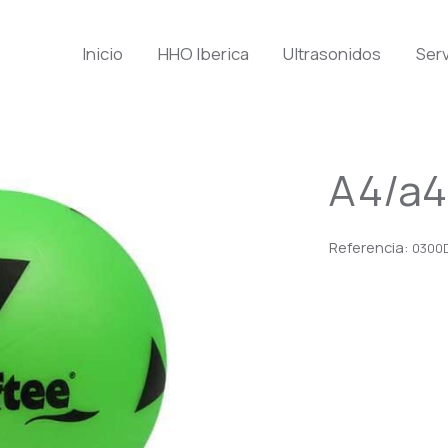
Inicio
HHO Iberica
Ultrasonidos
Serv
A4/a4
Referencia:
0300