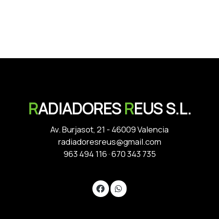
R
ADIADORES
R
EUS S.L.
Av. Burjasot, 21 - 46009 Valencia
radiadoresreus@gmail.com
963 494 116
·
670 343 735